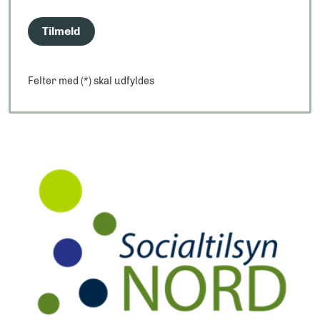
Tilmeld
Felter med (*) skal udfyldes